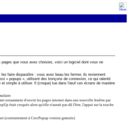
es pages que vous avez choisies, voici un logiciel dont vous ne
 les faire disparaître : vous avez beau les fermer, ils reviennent
ssi « popups », utilisent des tronçons de connexion, ce qui ralentit
e et simple à utiliser. Il (croque) tue dans l'œuf ces écrans de manière
mulaire.
t notamment d'ouvrir les pages internet dans une nouvelle fenêtre par
Up était croquée alors qu'elle n'aurait pas dû l'être, l'appui sur la touche
net (contrairement à CrocPopup version gratuite)