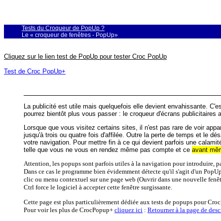
Tests du Croqueur de PopUp ?
Le « croqueur de fenêtres - PopUp»
Cliquez sur le lien test de PopUp pour tester Croc PopUp
Test de Croc PopUp+
La publicité est utile mais quelquefois elle devient envahissante. C'
pourrez bientôt plus vous passer : le croqueur d'écrans publicitaires
Lorsque que vous visitez certains sites, il n'est pas rare de voir appa
jusqu'à trois ou quatre fois d'affilée. Outre la perte de temps et le 
votre navigation. Pour mettre fin à ce qui devient parfois une cal
telle que vous ne vous en rendez même pas compte et ce
avant même
Attention, les popups sont parfois utiles à la navigation pour introduire, 
Dans ce cas le programme bien évidemment détecte qu'il s'agit d'un PopUp
clic ou menu contextuel sur une page web (Ouvrir dans une nouvelle fenêtre) 
Ctrl force le logiciel à accepter cette fenêtre surgissante.
Cette page est plus particulièrement dédiée aux tests de popups pour Cro
Pour voir les plus de CrocPopup+
cliquez ici
:
Retourner à la page de des