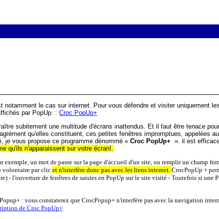
est notamment le cas sur internet. Pour vous défendre et visiter uniquement l
 affichés par PopUp. :
Croc PopUp+
raître subitement une multitude d'écrans inattendus. Et il faut être tenace pour
désagrément qu'elles constituent, ces petites fenêtres impromptues, appelées au
amité, je vous propose ce programme dénommé «
Croc PopUp+
». il est efficac
 qu'ils n'apparaissent sur votre écran!.
par exemple, un mot de passe sur la page d'accueil d'un site, ou remplir un champ for
 volontaire par clic
et n'interfère donc pas avec les liens internet.
CrocPopUp + perme
- l'ouverture de fenêtres de saisies en PopUp sur le site visité - Toutefois si une Pop
cPopup+ : vous constaterez que CrocPopup+ n'interfère pas avec la navigation inter
cription de Croc PopUp+