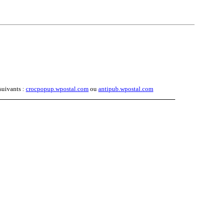
suivants :
crocpopup.wpostal.com
ou
antipub.wpostal.com